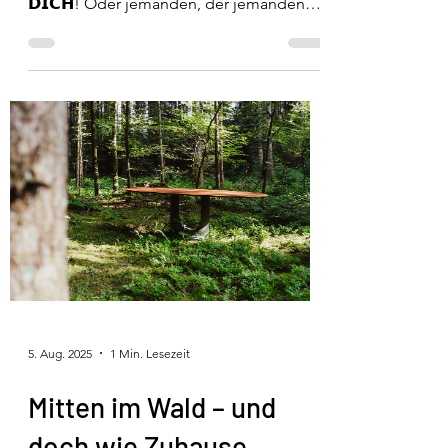
𝗗𝗜𝗖𝗛! Oder jemanden, der jemanden
kennt… 😉 Für unser Team suchen wir ab
sofort Verstärkung! Ob Werkzeugprofi
oder Technikliebhaber – wenn du gerne
anpackst und Lust auf spannende
Projekte hast, freuen wir uns auf deine
Bewerbung! 💪✨ Neu: Ab sofort sind wir
auch Ausbildungsbetrieb und suchen
einen Lehrling zum Schreiner EFZ, ab
Sommer 2027, bzw. besser ab 2028 📢
𝗧𝗲𝗶𝗹𝗲𝗻 𝗲𝗿𝘄ü𝗻𝘀𝗰𝗵𝘁
5. Aug. 2025
1 Min. Lesezeit
Mitten im Wald – und
doch wie Zuhause.