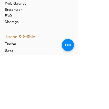
Preis-Garantie
Broschüren
FAQ
Montage
Tische & Stühle
Tische
Barra
Udina
Amieta
Liola
Stühle
Marel
Calina
Nava
Carim
Permesso