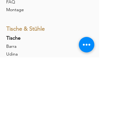
FAQ
Montage
Tische & Stühle
Tische
Barra
Udina
Amieta
Liola
Stühle
Marel
Calina
Nava
Carim
Permesso
Andra
Akio