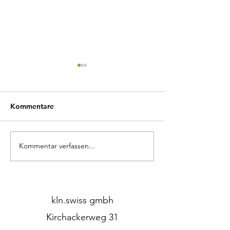
Kommentare
Kommentar verfassen...
Mitten im Wald – und
Unsere Pendell
doch wie Zuhause.
Fachmagazin vor
kln.swiss gmbh
Kirchackerweg 31