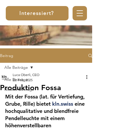
Interessiert?
Beitrag
Alle Beiträge
Luca Oberli, CEO
Alle Beiträge
22. Feb. 2025
Produktion Fossa
Neuste Beiträge
Mit der Fossa (lat. für Vertiefung, 
Grube, Rille) bietet 
kln.swiss
 eine 
hochqualitative und blendfreie 
Pendelleuchte mit einem 
höhenverstellbaren 