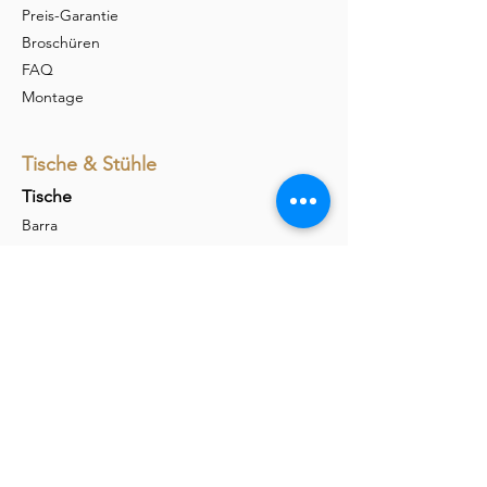
Preis-Garantie
Broschüren
FAQ
Montage
Tische & Stühle
Tische
Barra
Udina
Amieta
Liola
Stühle
Marel
Calina
Nava
Carim
Permesso