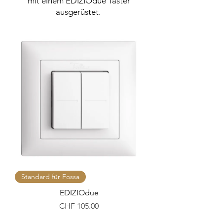
mit einem EDIZIOdue Taster
ausgerüstet.
Standard für Fossa
EDIZIOdue
Preis
CHF 105.00