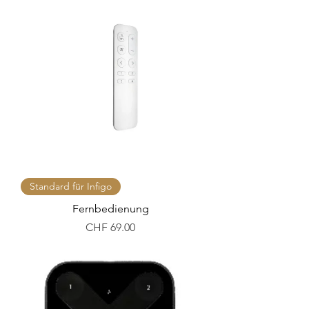
Standard für Infigo
Fernbedienung
Preis
CHF 69.00