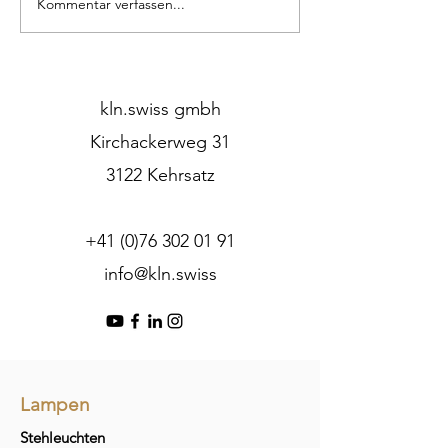
Kommentar verfassen...
Mitten im Wald – und
Unsere Pendell
doch wie Zuhause.
Fachmagazin vor
kln.swiss gmbh
Kirchackerweg 31
3122 Kehrsatz
+41 (0)76 302 01 91
info@kln.swiss
Lampen
Stehleuchten