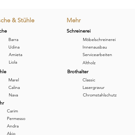
sche & Stühle
Mehr
che
Schreinerei
Barra
Möbelschreinerei
Udina
Innenausbau
Amieta
Servicearbeiten
Liola
Altholz
hle
Brothalter
Marel
Classic
Calina
Lasergravur
Nava
Chromstahlschutz
hr
Carim
Permesso
Andra
Akio