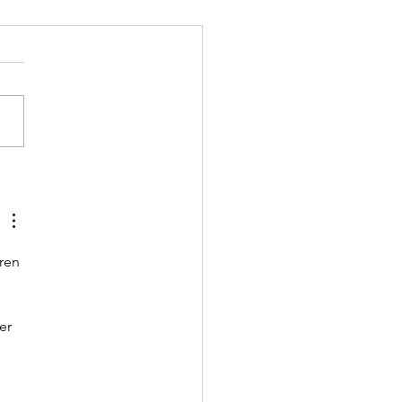
re Pendelleuchte im
magazin vorgestellt
ren 
er 