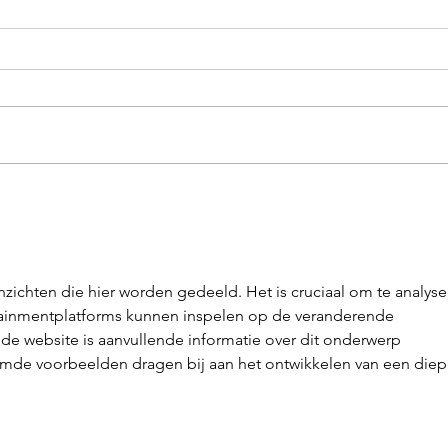
Mitten im Wald – und doch
Unse
wie Zuhause.
Fach
zichten die hier worden gedeeld. Het is cruciaal om te analyse
tainmentplatforms kunnen inspelen op de veranderende 
de website is aanvullende informatie over dit onderwerp 
mde voorbeelden dragen bij aan het ontwikkelen van een diep