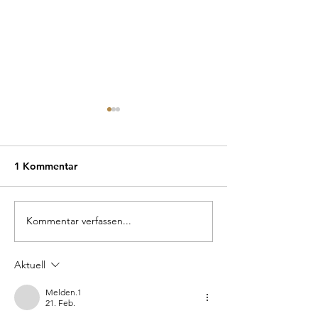
1 Kommentar
Kommentar verfassen...
Mitten im Wald – und
Unsere Pendell
doch wie Zuhause.
Fachmagazin vor
Aktuell
Melden.1
21. Feb.