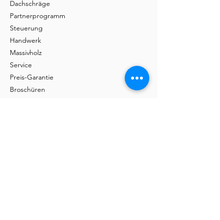
Dachschräge
Partnerprogramm
Steuerung
Handwerk
Massivholz
Service
Preis-Garantie
Broschüren
FAQ
Montage
Tische & Stühle
Tische
Barra
Udina
Amieta
Liola