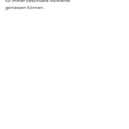
für immer besondere Momente 
geniessen können.