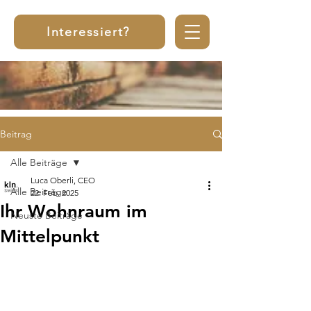
Interessiert?
Beitrag
Alle Beiträge
Luca Oberli, CEO
Alle Beiträge
22. Feb. 2025
Ihr Wohnraum im
Neuste Beiträge
Mittelpunkt