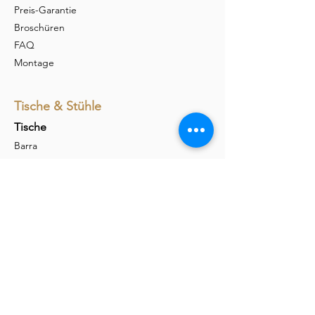
Preis-Garantie
Broschüren
FAQ
Montage
Tische & Stühle
Tische
Barra
Udina
Amieta
Liola
Stühle
Marel
Calina
Nava
Carim
Permesso