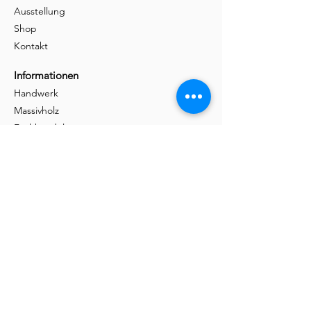
Ausstellung
Shop
Kontakt
Informationen
Handwerk
Massivholz
Fachhandelspartner
Girsberger Seite
Mehr
Brothalter
Classic
Lasergravur
Chromstahlschutz
Schreinerei
Möbelschreinerei