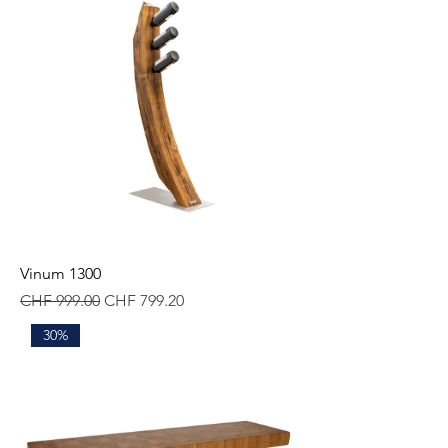
Vinum 1300
Standardpreis
Sale-Preis
CHF 999.00
CHF 799.20
30%