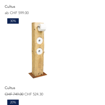
Cultus
Sale-Preis
ab
CHF 599.00
30%
Cultus
Standardpreis
Sale-Preis
CHF 749.00
CHF 524.30
20%