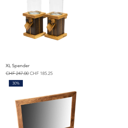
XL Spender
Standardpreis
Sale-Preis
CHF 247.00
CHF 185.25
30%