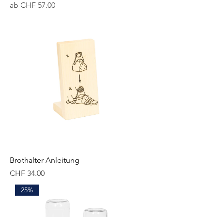
Sale-Preis
ab
CHF 57.00
Brothalter Anleitung
Preis
CHF 34.00
25%