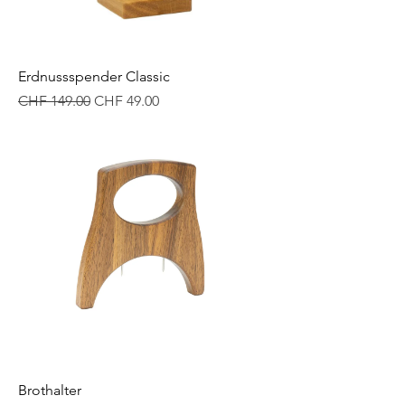
Erdnussspender Classic
Standardpreis
Sale-Preis
CHF 149.00
CHF 49.00
Brothalter