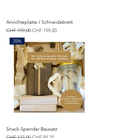
Anrichteplatte / Schneidebrett
Standardpreis
Sale-Preis
CHF 199.00
CHF 159.20
25%
Snack-Spender Bausatz
Standardpreis
Sale-Preis
CHF 127.00
CHF 95.25