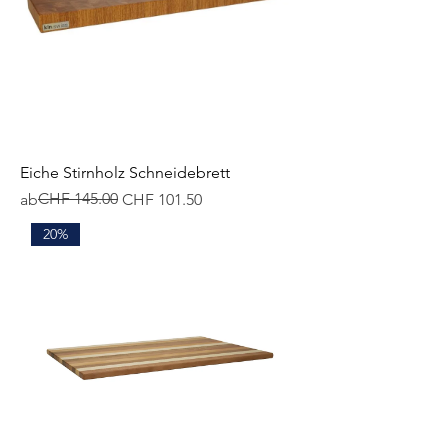
Eiche Stirnholz Schneidebrett
Standardpreis
Sale-Preis
CHF 145.00
ab
CHF 101.50
20%