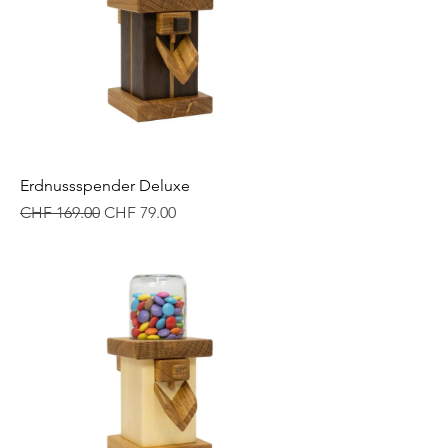
Erdnussspender Deluxe
Standardpreis
Sale-Preis
CHF 169.00
CHF 79.00