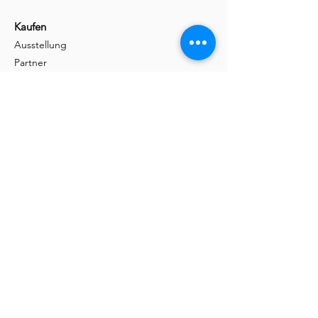
Kaufen
Ausstellung
Partner
Musterset
Shop
Informationen
Spezialleuchten
Dachschräge
Partnerprogramm
Steuerung
Handwerk
Massivholz
Service
Preis-Garantie
Broschüren
FAQ