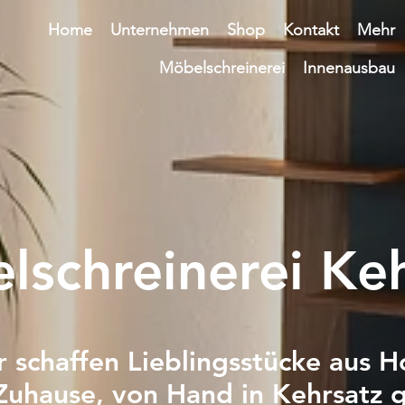
Home
Unternehmen
Shop
Kontakt
Mehr
Möbelschreinerei
Innenausbau
lschreinerei Keh
r schaffen Lieblingsstücke aus H
 Zuhause, von Hand in Kehrsatz g