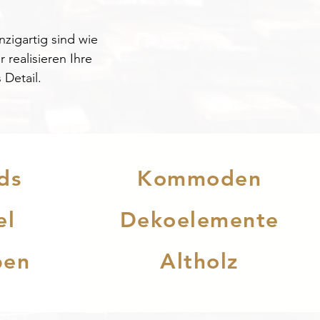
zigartig sind wie 
ealisieren Ihre 
 Detail.
ds
Kommoden
el
Dekoelemente
pen
Altholz