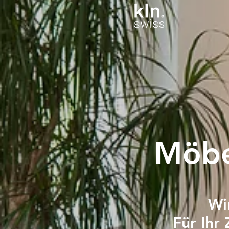
Möbe
Wi
Für Ihr