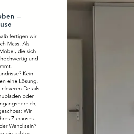
oben –
ause
alb fertigen wir
ch Mass. Als
 Möbel, die sich
, hochwertig und
immt.
undrisse? Kein
en eine Lösung,
 cleveren Details
Schubladen oder
ingangsbereich,
geschoss: Wir
Ihres Zuhauses.
 der Wand sein?
rn ein echtes