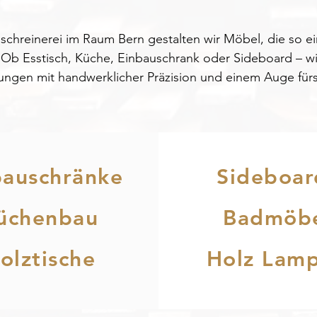
schreinerei im Raum Bern gestalten wir Möbel, die so ein
b Esstisch, Küche, Einbauschrank oder Sideboard – wir r
lungen mit handwerklicher Präzision und einem Auge fürs
bauschränke
Sideboar
üchenbau
Badmöb
olztische
Holz Lam