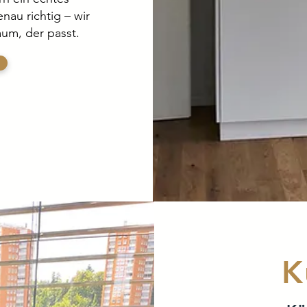
nau richtig – wir
aum, der passt.
K