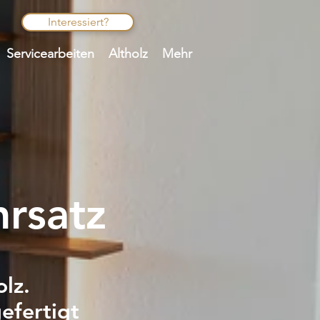
Interessiert?
Servicearbeiten
Altholz
Mehr
rsatz
olz.
efertigt