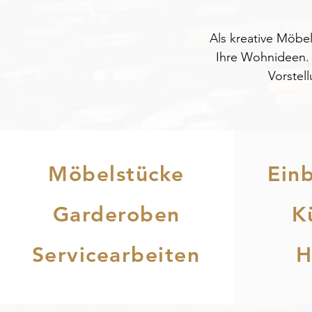
Als kreative Möbel
Ihre Wohnideen. O
Vorstel
Möbelstücke
Ein
Garderoben
K
Servicearbeiten
H