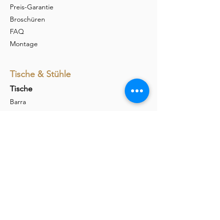
Preis-Garantie
Broschüren
FAQ
Montage
Tische & Stühle
Tische
Barra
Udina
Amieta
Liola
Stühle
Marel
Calina
Nava
Carim
Permesso