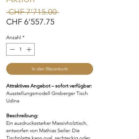
Standardpreis
 CHF 7'715.00 
Sale-
CHF 6'557.75
Preis
Anzahl
*
In den Warenkorb
Attraktives Angebot – sofort verfügbar:
Ausstellungsmodell Girsberger Tisch
Udina
Beschreibung:
Ein ausdrucksstarker Massivholztisch,
entworfen von Mathias Seiler. Die
Tischplatte kann oval, rechteckig oder