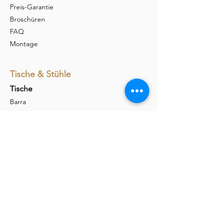
Preis-Garantie
Broschüren
FAQ
Montage
Tische & Stühle
Tische
Barra
Udina
Amieta
Liola
Stühle
Marel
Calina
Nava
Carim
Permesso