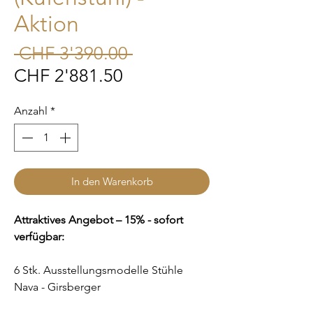
Aktion
Standardpreis
 CHF 3'390.00 
Sale-
CHF 2'881.50
Preis
Anzahl
*
In den Warenkorb
Attraktives Angebot – 15% - sofort
verfügbar:
6 Stk. Ausstellungsmodelle Stühle
Nava - Girsberger