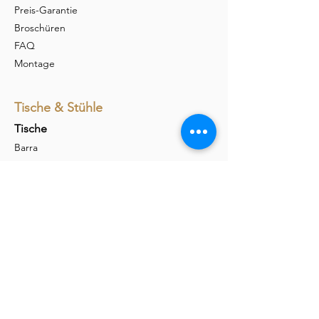
Preis-Garantie
Broschüren
FAQ
Montage
Tische & Stühle
Tische
Barra
Udina
Amieta
Liola
Stühle
Marel
Calina
Nava
Carim
Permesso