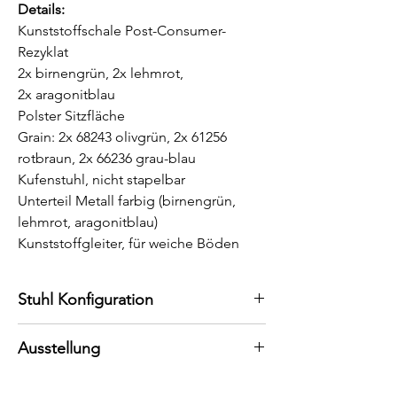
Details:
Kunststoffschale Post-Consumer-
Rezyklat
2x birnengrün, 2x lehmrot,
2x aragonitblau
Polster Sitzfläche
Grain: 2x 68243 olivgrün, 2x 61256
rotbraun, 2x 66236 grau-blau
Kufenstuhl, nicht stapelbar
Unterteil Metall farbig (birnengrün,
lehmrot, aragonitblau)
Kunststoffgleiter, für weiche Böden
Stuhl Konfiguration
Konfigurieren Sie Ihren persönlichen
Ausstellung
Stuhl.
Bei uns können Sie den Stuhl auch in
Besuchen Sie unsere Ausstellung in