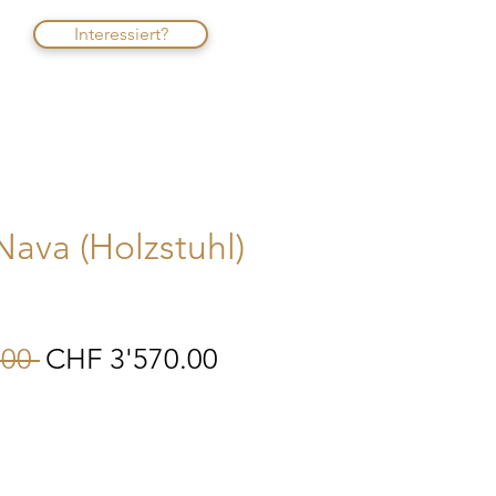
Interessiert?
Nava (Holzstuhl)
Standardpreis
Sale-
00 
CHF 3'570.00
Preis