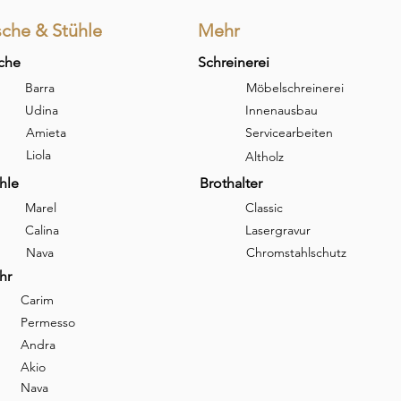
sche & Stühle
Mehr
che
Schreinerei
Barra
Möbelschreinerei
Udina
Innenausbau
Amieta
Servicearbeiten
Liola
Altholz
hle
Brothalter
Marel
Classic
Calina
Lasergravur
Nava
Chromstahlschutz
hr
Carim
Permesso
Andra
Akio
Nava