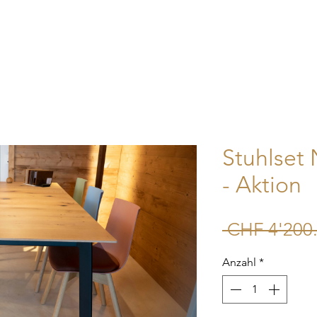
Home
Unternehmen
Shop
Kontakt
Mehr
Stuhlset 
- Aktion
 CHF 4'200.
Anzahl
*