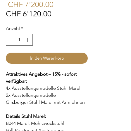
Standardpreis
 CHF 7'200.00 
Sale-
CHF 6'120.00
Preis
Anzahl
*
In den Warenkorb
Attraktives Angebot – 15% - sofort
verfügbar:
4x Ausstellungsmodelle Stuhl Marel
2x Ausstellungsmodelle
Girsberger Stuhl Marel mit Armlehnen
Details Stuhl Marel:
B044 Marel, Mehrzweckstuhl
Voll-Polster mit Absteppung