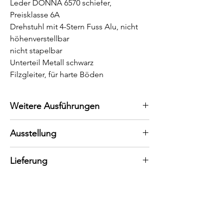
Leder DONNA 6570 schiefer,
Preisklasse 6A
Drehstuhl mit 4-Stern Fuss Alu, nicht
höhenverstellbar
nicht stapelbar
Unterteil Metall schwarz
Filzgleiter, für harte Böden
Weitere Ausführungen
Konfigurieren Sie Ihren persönlichen
Ausstellung
Tisch.
Bei uns können Sie den Tisch auch in
Wir beraten Sie gerne vor Ort.
Lieferung
anderen Ausführungen, Längen und
Gerne stehen wir Ihnen persönlich zur
Breiten bestellen.
Verfügung, um Sie bestmöglich zu
Abholpreis
beraten. Wir empfehlen Ihnen,
Lieferung auf Anfrage
einen
Termin in unserer Ausstellung
zu
vereinbaren.