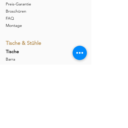
Preis-Garantie
Broschüren
FAQ
Montage
Tische & Stühle
Tische
Barra
Udina
Amieta
Liola
Stühle
Marel
Calina
Nava
Carim
Permesso