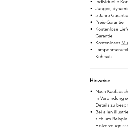
Individuelle Ko
Junges, dynam
5 Jahre Garanti
Preis-Garantie
Kostenlose Lief
Garantie
Kostenloses
Mu
Lampenmanufakt
Kehrsatz
Hinweise
Nach Kaufabschl
in Verbindung se
Details zu besp
Bei allen illust
sich um Beispie
Holzerzeugnisse