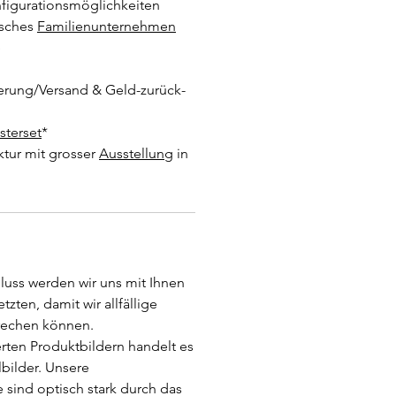
nfigurationsmöglichkeiten
isches
Familienunternehmen
e
erung/Versand & Geld-zurück-
sterset
*
ur mit grosser
Ausstellung
in
uss werden wir uns mit Ihnen
tzten, damit wir allfällige
rechen können.
rierten Produktbildern handelt es
lbilder. Unsere
 sind optisch stark durch das