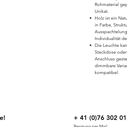
Rohmaterial gep
Unikat.
Holz ist ein Na
in Farbe, Strukt
Ausspachtelung
Individualität d
Die Leuchte kan
Steckdose oder 
Anschluss geste
dimmbare Varian
kompatibel.
e!
+ 41 (0)76 302 01
Beratung per Mail