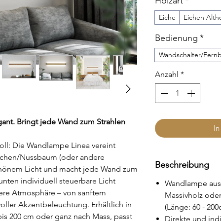
Holzart
*
Eiche
Eichen Alth
Bedienung
*
Wandschalter/Fern
Anzahl
*
egant. Bringt jede Wand zum Strahlen
In
lvoll: Die Wandlampe Linea vereint
Eichen/Nussbaum (oder andere
Beschreibung
chönem Licht und macht jede Wand zum
nten individuell steuerbare Licht
Wandlampe aus 
dere Atmosphäre – von sanftem
Massivholz oder
oller Akzentbeleuchtung. Erhältlich in
(Länge: 60 - 20
is 200 cm oder ganz nach Mass, passt
Direkte und ind