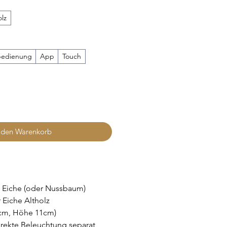
olz
bedienung
App
Touch
 den Warenkorb
Eiche (oder Nussbaum)
 Eiche Altholz
0cm, Höhe 11cm)
irekte Beleuchtung separat