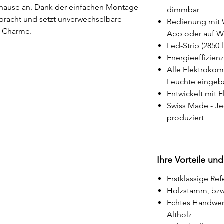
Zuhause an. Dank der einfachen Montage
dimmbar
bracht und setzt unverwechselbare
Bedienung mit
m Charme.
App oder auf W
Led-Strip (2850
Energieeffizien
Alle Elektrokom
Leuchte eingeb
Entwickelt mit E
Swiss Made - Je
produziert
Ihre Vorteile und
Erstklassige
Ref
Holzstamm, bzw
Echtes
Handwer
Altholz