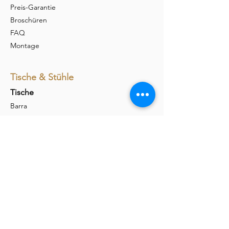
Preis-Garantie
Broschüren
FAQ
Montage
Tische & Stühle
Tische
Barra
Udina
Amieta
Liola
Stühle
Marel
Calina
Nava
Carim
Permesso