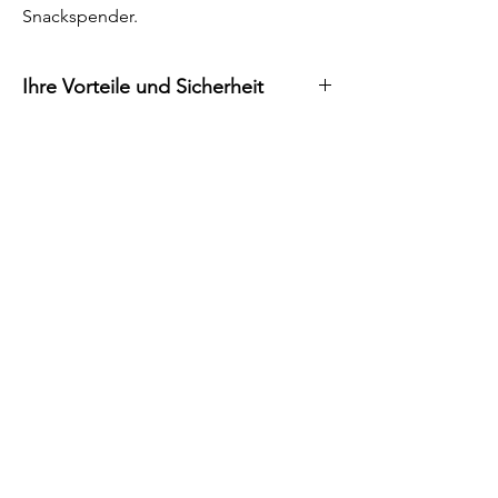
Snackspender.
Ihre Vorteile und Sicherheit
Alle Preise inkl. MwSt. und
kostenloser Versand
Lieferfrist von maximal 10 Tagen
Sichere Bezahlmethoden
(Kreditkarte, Paypal und per
Rechnung)
14 Tage Rückgaberecht
Weitere Informationen entnehmen Sie
unseren
allgemeinen
Geschäftsbedingungen.