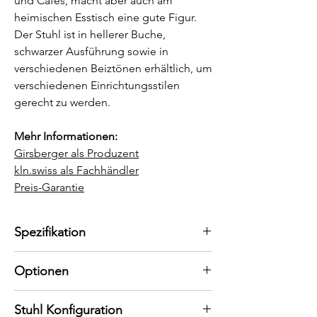
und Cafés, macht aber auch am
heimischen Esstisch eine gute Figur.
Der Stuhl ist in hellerer Buche,
schwarzer Ausführung sowie in
verschiedenen Beiztönen erhältlich, um
verschiedenen Einrichtungsstilen
gerecht zu werden.
Mehr Informationen:
Girsberger als Produzent
kln.swiss als Fachhändler
Preis-Garantie
Spezifikation
Modell:
Optionen
Punto Stuhl von Girsberger
Ausführung:
Beizfarben:
Stuhl Konfiguration
Buche schwarz gebeizt
Buche hell, Tonerde, Ginstergelb,