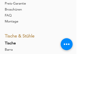
Preis-Garantie
Broschüren
FAQ
Montage
Tische & Stühle
Tische
Barra
Udina
Amieta
Liola
Stühle
Marel
Calina
Nava
Carim
Permesso