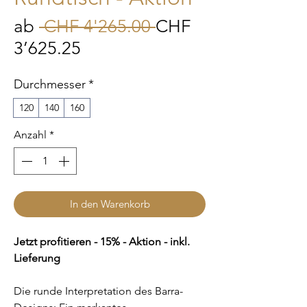
Standardpreis
ab
 CHF 4'265.00 
CHF
Sale-
3’625.25
Preis
Durchmesser
*
120
140
160
Anzahl
*
In den Warenkorb
Jetzt profitieren - 15% - Aktion - inkl.
Lieferung
Die runde Interpretation des Barra-