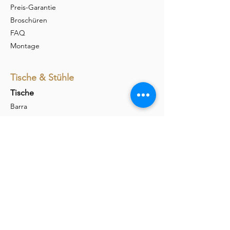
Preis-Garantie
Broschüren
FAQ
Montage
Tische & Stühle
Tische
Barra
Udina
Amieta
Liola
Stühle
Marel
Calina
Nava
Carim
Permesso