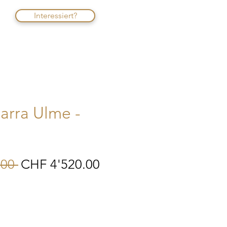
Interessiert?
Barra Ulme -
Standardpreis
Sale-
00 
CHF 4'520.00
Preis