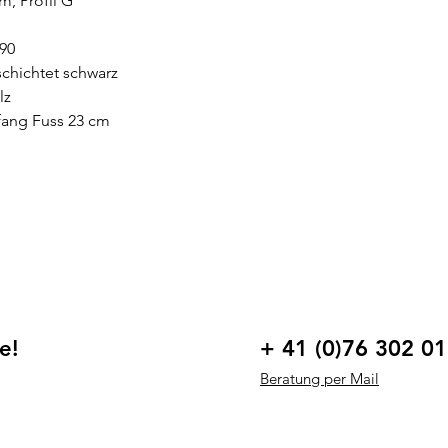
m, Profil G
790
schichtet schwarz
lz
fang Fuss 23 cm
e!
+ 41 (0)76 302 01
Beratung per Mail