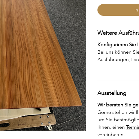
In
Weitere Ausfüh
Konfigurieren Sie 
Bei uns können Sie
Ausführungen, Län
Ausstellung
Wir beraten Sie ge
Gerne stehen wir I
um Sie bestmöglic
Ihnen, einen
Termi
vereinbaren.