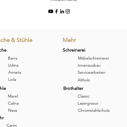
sche & Stühle
Mehr
che
Schreinerei
Barra
Möbelschreinerei
Udina
Innenausbau
Amieta
Servicearbeiten
Liola
Altholz
hle
Brothalter
Marel
Classic
Calina
Lasergravur
Nava
Chromstahlschutz
hr
Carim