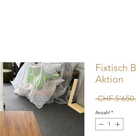
Home
Unternehmen
Shop
Kontakt
Mehr
Fixtisch 
Aktion
 CHF 5'650.
Anzahl
*