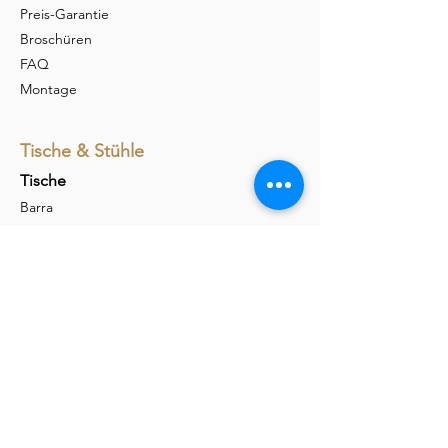
Preis-Garantie
Broschüren
FAQ
Montage
Tische & Stühle
Tische
Barra
Udina
Amieta
Liola
Stühle
Marel
Calina
Nava
Carim
Permesso