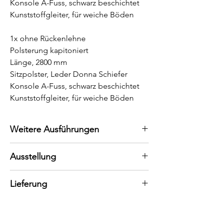
Konsole A-Fuss, schwarz beschichtet
Kunststoffgleiter, für weiche Böden
1x ohne Rückenlehne
Polsterung kapitoniert
Länge, 2800 mm
Sitzpolster, Leder Donna Schiefer
Konsole A-Fuss, schwarz beschichtet
Kunststoffgleiter, für weiche Böden
Weitere Ausführungen
Konfigurieren Sie Ihren persönlichen
Ausstellung
Bank.
Bei uns können Sie die Bank auch in
Gerne stehen wir Ihnen persönlich zur
Lieferung
anderen Ausführungen, Längen und
Verfügung, um Sie bestmöglich zu
Materialien bestellen.
beraten. Wir empfehlen Ihnen,
Abholpreis
einen
Termin in unserer Ausstellung
zu
Lieferung auf Anfrage