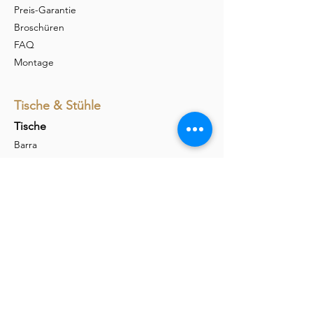
Preis-Garantie
Broschüren
FAQ
Montage
Tische & Stühle
Tische
Barra
Udina
Amieta
Liola
Stühle
Marel
Calina
Nava
Carim
Permesso