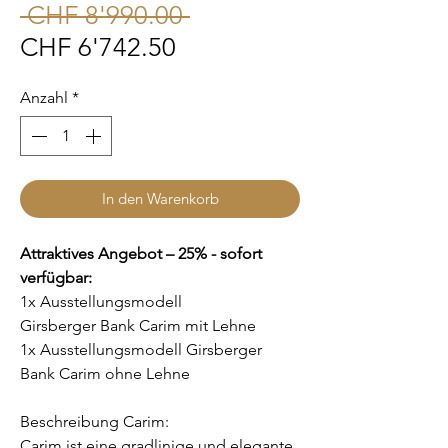
Standardpreis
 CHF 8'990.00 
Sale-
CHF 6'742.50
Preis
Anzahl
*
In den Warenkorb
Attraktives Angebot – 25% - sofort
verfügbar:
1x Ausstellungsmodell
Girsberger Bank Carim mit Lehne
1x Ausstellungsmodell Girsberger
Bank Carim ohne Lehne
Beschreibung Carim:
Carim ist eine gradlinige und elegante