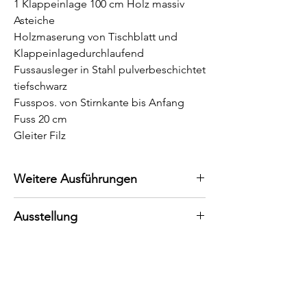
1 Klappeinlage 100 cm Holz massiv
Asteiche
Holzmaserung von Tischblatt und
Klappeinlagedurchlaufend
Fussausleger in Stahl pulverbeschichtet
tiefschwarz
Fusspos. von Stirnkante bis Anfang
Fuss 20 cm
Gleiter Filz
Weitere Ausführungen
Konfigurieren Sie Ihren persönlichen
Ausstellung
Tisch.
Bei uns können Sie den Tisch auch in
Wir beraten Sie gerne vor Ort.
anderen Ausführungen, Längen und
Gerne stehen wir Ihnen persönlich zur
Breiten bestellen.
Verfügung, um Sie bestmöglich zu
beraten. Wir empfehlen Ihnen,