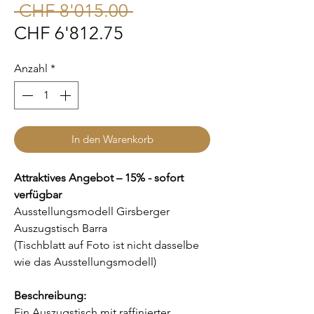
Standardpreis
 CHF 8'015.00 
Sale-
CHF 6'812.75
Preis
Anzahl
*
In den Warenkorb
Attraktives Angebot – 15% - sofort
verfügbar
Ausstellungsmodell Girsberger
Auszugstisch Barra
(Tischblatt auf Foto ist nicht dasselbe
wie das Ausstellungsmodell)
Beschreibung:
Ein Auszugstisch mit raffinierter