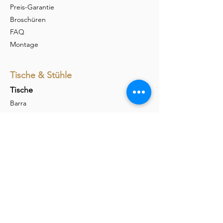
Preis-Garantie
Broschüren
FAQ
Montage
Tische & Stühle
Tische
Barra
Udina
Amieta
Liola
Stühle
Marel
Calina
Nava
Carim
Permesso