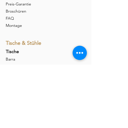
Preis-Garantie
Broschüren
FAQ
Montage
Tische & Stühle
Tische
Barra
Udina
Amieta
Liola
Stühle
Marel
Calina
Nava
Carim
Permesso