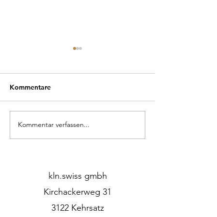
Kommentare
Kommentar verfassen...
Mitten im Wald – und
Unsere Pendell
doch wie Zuhause.
Fachmagazin vor
kln.swiss gmbh
Kirchackerweg 31
3122 Kehrsatz