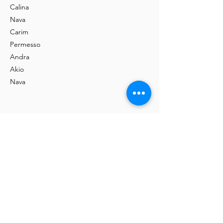
Calina
Nava
Carim
Permesso
Andra
Akio
Nava
Kaufen
Ausstellung
Shop
Kontakt
Informationen
Handwerk
Massivholz
Fachhandelspartner