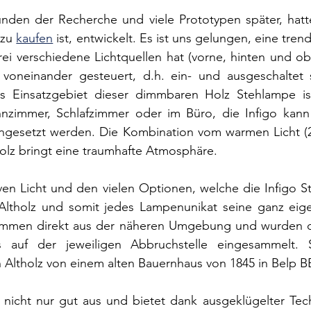
nden der Recherche und viele Prototypen später, hatte
 zu 
kaufen
 ist, entwickelt. Es ist uns gelungen, eine tren
rei verschiedene Lichtquellen hat (vorne, hinten und obe
h voneinander gesteuert, d.h. ein- und ausgeschaltet
 Einsatzgebiet dieser dimmbaren Holz Stehlampe ist
zimmer, Schlafzimmer oder im Büro, die Infigo kann 
eingesetzt werden. Die Kombination vom warmen Licht (
lz bringt eine traumhafte Atmosphäre.
n Licht und den vielen Optionen, welche die Infigo Ste
 Altholz und somit jedes Lampenunikat seine ganz eige
ammen direkt aus der näheren Umgebung und wurden di
 auf der jeweiligen Abbruchstelle eingesammelt. S
 Altholz von einem alten Bauernhaus von 1845 in Belp B
o nicht nur gut aus und bietet dank ausgeklügelter Tech