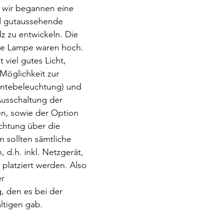
ls wir begannen eine 
nd gutaussehende 
z zu entwickeln. Die 
ie Lampe waren hoch. 
 viel gutes Licht, 
Möglichkeit zur 
ntebeleuchtung) und 
Ausschaltung der 
en, sowie der Option 
chtung über die 
sollten sämtliche 
d.h. inkl. Netzgerät, 
 platziert werden. Also 
r 
, den es bei der 
ltigen gab. 