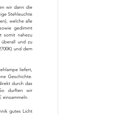
n wir dann die 
dige Stehleuchte 
n), welche alle 
 sowie gedimmt 
 somit nahezu 
überall und zu 
2700K) und dem 
hlampe liefert, 
ne Geschichte. 
rekt durch das 
o durften wir 
E einsammeln. 
nik gutes Licht 