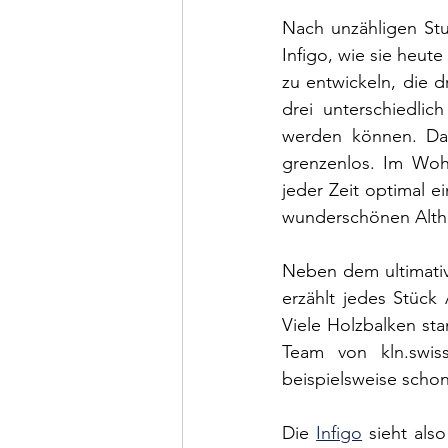
Nach unzähligen Stu
Infigo, wie sie heute
zu entwickeln, die d
drei unterschiedlic
werden können. Das
grenzenlos. Im Wohn
jeder Zeit optimal 
wunderschönen Altho
Neben dem ultimative
erzählt jedes Stück
Viele Holzbalken st
Team von kln.swiss
beispielsweise schon
Die 
Infigo
 sieht als