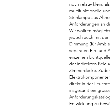
noch relativ klein, a
multifunktionelle u
Stehlampe aus Althol
Anforderungen an d
Wir wollten möglichst
jedoch auch mit der 
Dimmung (für Ambie
separaten Ein- und 
einzelnen Lichtquell
der indirekten Beleu
Zimmerdecke. Zudem 
Elektrokomponenten, 
direkt in der Leuchte
insgesamt ein grosse
Anforderungskatalog
Entwicklung zu bewä