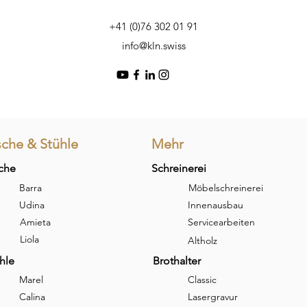
+41 (0)76 302 01 91
info@kln.swiss
sche & Stühle
Mehr
che
Schreinerei
Barra
Möbelschreinerei
Udina
Innenausbau
Amieta
Servicearbeiten
Liola
Altholz
hle
Brothalter
Marel
Classic
Calina
Lasergravur