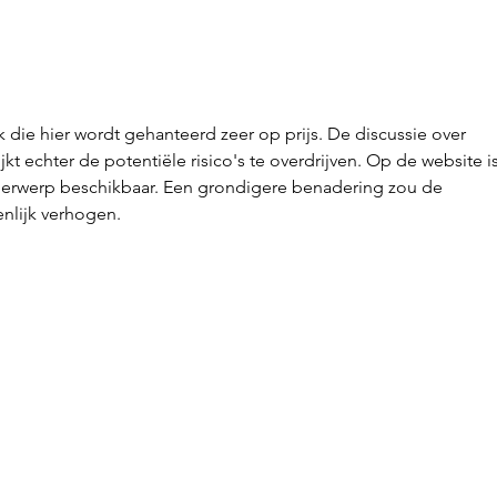
Mitten im Wald – und doch
Unse
wie Zuhause.
Fach
k die hier wordt gehanteerd zeer op prijs. De discussie over 
ijkt echter de potentiële risico's te overdrijven. Op de website is
derwerp beschikbaar. Een grondigere benadering zou de 
enlijk verhogen.