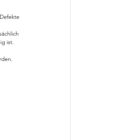
Defekte 
sächlich 
g ist.
rden.