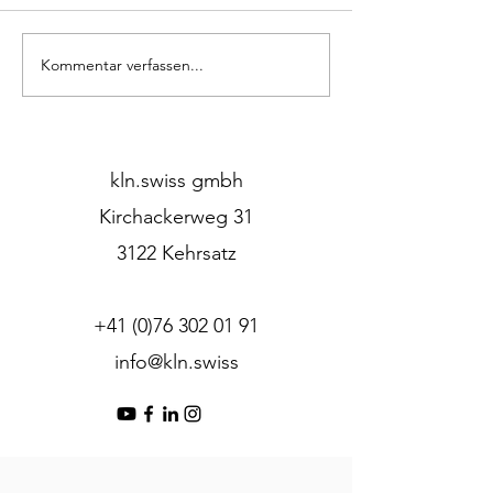
Kommentar verfassen...
Mitten im Wald – und
Unsere Pendell
doch wie Zuhause.
Fachmagazin vor
kln.swiss gmbh
Kirchackerweg 31
3122 Kehrsatz
+41 (0)76 302 01 91
info@kln.swiss