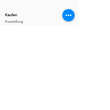
Kaufen
Ausstellung
Shop
Kontakt
Informationen
Handwerk
Massivholz
Fachhandelspartner
Girsberger Seite
Mehr
Brothalter
Classic
Lasergravur
Chromstahlschutz