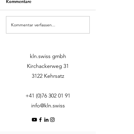
Kommentare
Kommentar verfassen...
Mitten im Wald – und
Unsere Pendell
doch wie Zuhause.
Fachmagazin vor
kln.swiss gmbh
Kirchackerweg 31
3122 Kehrsatz
+41 (0)76 302 01 91
info@kln.swiss