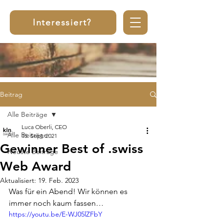
Interessiert?
Beitrag
Alle Beiträge
Luca Oberli, CEO
Alle Beiträge
15. Sept. 2021
Gewinner Best of .swiss
Neuste Beiträge
Web Award
Aktualisiert:
19. Feb. 2023
Was für ein Abend! Wir können es 
immer noch kaum fassen…
https://youtu.be/E-WJ05lZFbY