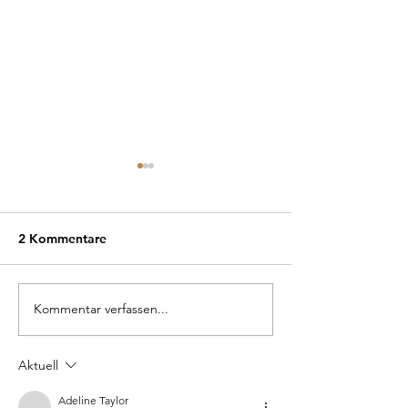
2 Kommentare
Kommentar verfassen...
Mitten im Wald – und
Unsere Pendell
doch wie Zuhause.
Fachmagazin vor
Aktuell
Adeline Taylor