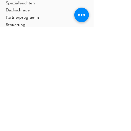
Spezialleuchten
Dachschräge
Partnerprogramm
Steuerung
Handwerk
Massivholz
Service
Preis-Garantie
Broschüren
FAQ
Montage
Tische & Stühle
Tische
Barra
Udina
Amieta