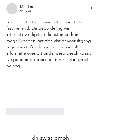
Melden.1
24. Feb.
Ik vond dit artikel zowel interessant als 
fascinerend. De beoordeling van 
interactieve digitale diensten en hun 
mogelijkheden laat zien dat er vooruitgang 
is geboekt. Op de website is aanvullende 
informatie over dit onderwerp beschikbaar. 
De genoemde voorbeelden zijn van groot 
belang.
Gefällt mir
Antworten
kln.swiss gmbh