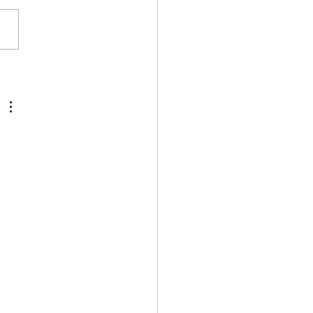
re Pendelleuchte im
magazin vorgestellt