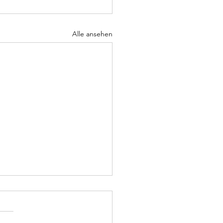
Alle ansehen