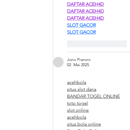
DAFTAR ACEH4D
DAFTAR ACEH4D
DAFTAR ACEH4D
SLOT GACOR
SLOT GACOR
Gefällt mir
Antworten
Jono Praroro
02. Mai 2025
acehbola
situs slot dana
BANDAR TOGEL ONLINE
toto togel
slot online
acehbola
situs bola online