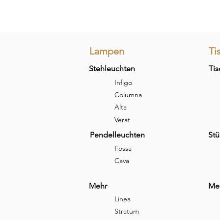
Lampen
Ti
Stehleuchten
Tis
Infigo
Columna
Alta
Verat
Pendelleuchten
Stü
Fossa
Cava
Mehr
Me
Linea
Stratum