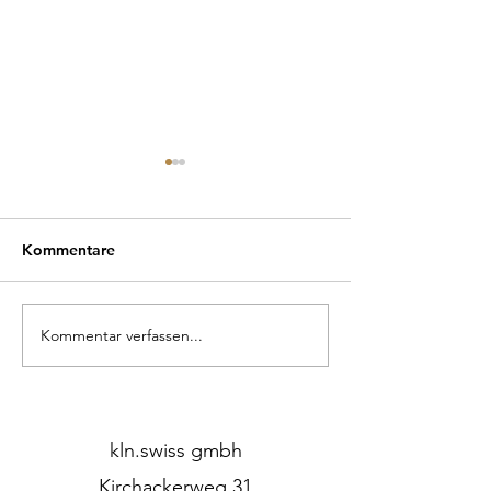
Kommentare
Kommentar verfassen...
Mitten im Wald – und
Unsere Pendell
doch wie Zuhause.
Fachmagazin vor
kln.swiss gmbh
Kirchackerweg 31