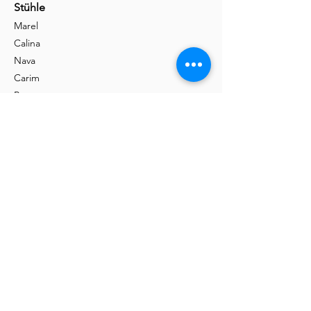
Stühle
Marel
Calina
Nava
Carim
Permesso
Andra
Akio
Nava
Kaufen
Ausstellung
Shop
Kontakt
Informationen
Handwerk