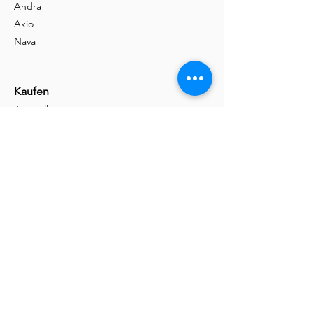
Andra
Akio
Nava
Kaufen
Ausstellung
Shop
Kontakt
Informationen
Handwerk
Massivholz
Fachhandelspartner
Girsberger Seite
Mehr
Brothalter