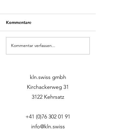
Kommentare
Kommentar verfassen...
Mitten im Wald – und
Unsere Pendell
doch wie Zuhause.
Fachmagazin vor
kln.swiss gmbh
Kirchackerweg 31
3122 Kehrsatz
+41 (0)76 302 01 91
info@kln.swiss