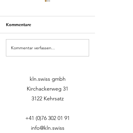
Kommentare
Kommentar verfassen...
Mitten im Wald – und
Unsere Pendell
doch wie Zuhause.
Fachmagazin vor
kln.swiss gmbh
Kirchackerweg 31
3122 Kehrsatz
+41 (0)76 302 01 91
info@kln.swiss