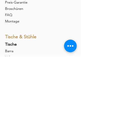
Preis-Garantie
Broschüren
FAQ
Montage
Tische & Stühle
Tische
Barra
Udina
Amieta
Liola
Stühle
Marel
Calina
Nava
Carim
Permesso