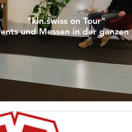
"kln.swiss on Tour"
vents und Messen in der ganzen