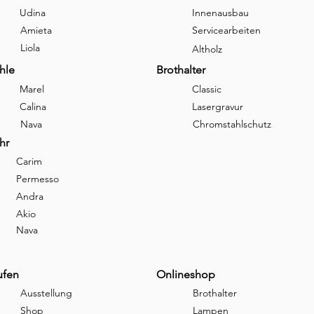
Udina
Innenausbau
Amieta
Servicearbeiten
Liola
Altholz
hle
Brothalter
Marel
Classic
Calina
Lasergravur
Nava
Chromstahlschutz
hr
Carim
Permesso
Andra
Akio
Nava
ufen
Onlineshop
Ausstellung
Brothalter
Shop
Lampen