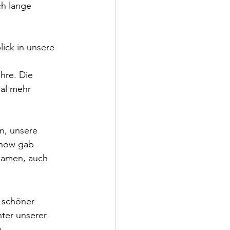
h lange 
ick in unsere 
 
hre. Die 
al mehr 
n, unsere 
show gab 
samen, auch 
 schöner 
ter unserer 
.