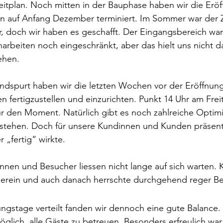
eitplan. Noch mitten in der Bauphase haben wir die Eröf
n auf Anfang Dezember terminiert. Im Sommer war der 
, doch wir haben es geschafft. Der Eingangsbereich war
arbeiten noch eingeschränkt, aber das hielt uns nicht d
ehen.
Endspurt haben wir die letzten Wochen vor der Eröffnun
n fertigzustellen und einzurichten. Punkt 14 Uhr am Freit
für den Moment. Natürlich gibt es noch zahlreiche Opti
stehen. Doch für unsere Kundinnen und Kunden präsenti
 „fertig“ wirkte.
nnen und Besucher liessen nicht lange auf sich warten. 
herein und auch danach herrschte durchgehend reger Be
ungstage verteilt fanden wir dennoch eine gute Balance. T
glich, alle Gäste zu betreuen. Besonders erfreulich war,