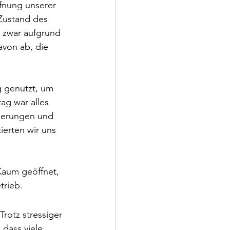
fnung unserer 
Zustand des 
 zwar aufgrund 
avon ab, die 
g genutzt, um 
ag war alles 
mierungen und 
erten wir uns 
Kaum geöffnet, 
trieb.
rotz stressiger 
 dass viele 