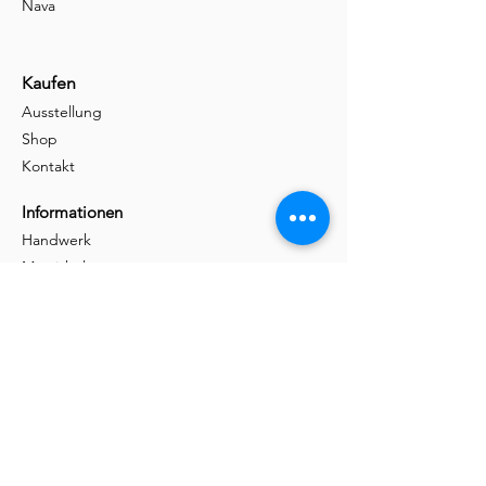
Nava
Kaufen
Ausstellung
Shop
Kontakt
Informationen
Handwerk
Massivholz
Fachhandelspartner
Girsberger Seite
Mehr
Brothalter
Classic
Lasergravur