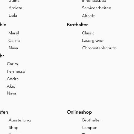
Udina
Innenausbau
Amieta
Servicearbeiten
Liola
Altholz
hle
Brothalter
Marel
Classic
Calina
Lasergravur
Nava
Chromstahlschutz
hr
Carim
Permesso
Andra
Akio
Nava
ufen
Onlineshop
Ausstellung
Brothalter
Shop
Lampen